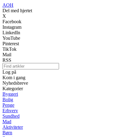
AOH
Del med hjertet
X
Facebook
Instagram
LinkedIn
YouTube
Pinterest
TikTok
Mail
RSS
Log på
Kom i gang
Nyhedsbreve
Kategorier
Byggeri
Bolig
Penge
Erhverv
Sundhed
Mad
Aktiviteter
Børn