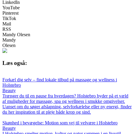
LinkedIn
YouTube
Pinterest
TikTok
Mail
RSS
Mandy Olesen
Mandy
Olesen
Læs også:
Forkæl dig selv – find lokale tilbud på massage og wellness i
Holstebro
Beauty
Trænger du til en pause fra hverdagen? Holstebro byder på et væld
af muligheder for massage, spa og wellness i smukke omgivelser.
Uanset om du søger afslapning, selvforkælelse eller ny energi, finder
du her inspiration til at pleje både krop og sind.
Skønhed i bevægelse: Motion som vej til velvære i Holstebro
Beauty
I Holstebro smelter motion, kultur og natur sammen i en livsstil,