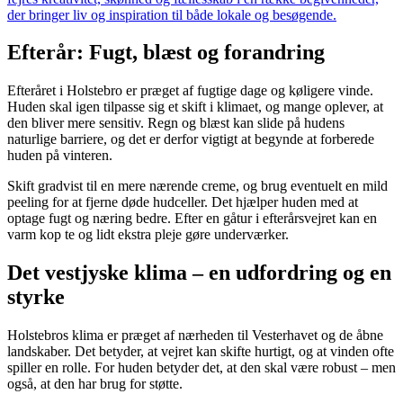
der bringer liv og inspiration til både lokale og besøgende.
Efterår: Fugt, blæst og forandring
Efteråret i Holstebro er præget af fugtige dage og køligere vinde.
Huden skal igen tilpasse sig et skift i klimaet, og mange oplever, at
den bliver mere sensitiv. Regn og blæst kan slide på hudens
naturlige barriere, og det er derfor vigtigt at begynde at forberede
huden på vinteren.
Skift gradvist til en mere nærende creme, og brug eventuelt en mild
peeling for at fjerne døde hudceller. Det hjælper huden med at
optage fugt og næring bedre. Efter en gåtur i efterårsvejret kan en
varm kop te og lidt ekstra pleje gøre underværker.
Det vestjyske klima – en udfordring og en
styrke
Holstebros klima er præget af nærheden til Vesterhavet og de åbne
landskaber. Det betyder, at vejret kan skifte hurtigt, og at vinden ofte
spiller en rolle. For huden betyder det, at den skal være robust – men
også, at den har brug for støtte.