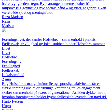
bæredygtighedens tegn. Byttearrangementerne skaber både
miljømæssig gevinst og nye sociale bånd – og viser, at genbrug kan
være både sjovt og meningsfuldt.
Reza Madsen
Reza
Madsen
Foreningslivet, der samler Holstebro – sammenhold i praksis
Fællesskab, frivillighed og lokal stolthed binder Holstebro sammen
Livet
Livet
Holstebro
Foreningsliv
Frivillighed
Fællesskab
Lokalsamfund
2 min
Bag Holstebros mange kulturelle og sportslige aktiviteter står et
stærkt foreningsliv, hvor frivillige kræfter og fælles engagement
skaber sammenhold på tværs af generationer. Artiklen dykker ned i,
hvordan foreningerne holder byens fællesskab levende i en travl tid.
Hugo Iversen
Hugo