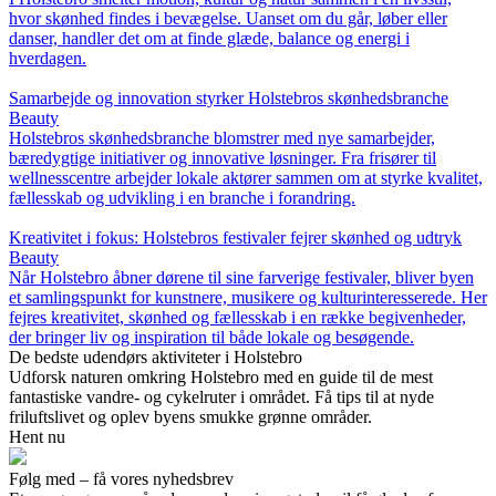
hvor skønhed findes i bevægelse. Uanset om du går, løber eller
danser, handler det om at finde glæde, balance og energi i
hverdagen.
Samarbejde og innovation styrker Holstebros skønhedsbranche
Beauty
Holstebros skønhedsbranche blomstrer med nye samarbejder,
bæredygtige initiativer og innovative løsninger. Fra frisører til
wellnesscentre arbejder lokale aktører sammen om at styrke kvalitet,
fællesskab og udvikling i en branche i forandring.
Kreativitet i fokus: Holstebros festivaler fejrer skønhed og udtryk
Beauty
Når Holstebro åbner dørene til sine farverige festivaler, bliver byen
et samlingspunkt for kunstnere, musikere og kulturinteresserede. Her
fejres kreativitet, skønhed og fællesskab i en række begivenheder,
der bringer liv og inspiration til både lokale og besøgende.
De bedste udendørs aktiviteter i Holstebro
Udforsk naturen omkring Holstebro med en guide til de mest
fantastiske vandre- og cykelruter i området. Få tips til at nyde
friluftslivet og oplev byens smukke grønne områder.
Hent nu
Følg med – få vores nyhedsbrev