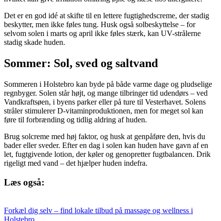
Det er en god idé at skifte til en lettere fugtighedscreme, der stadig
beskytter, men ikke føles tung. Husk også solbeskyttelse – for
selvom solen i marts og april ikke føles stærk, kan UV-strålerne
stadig skade huden.
Sommer: Sol, sved og saltvand
Sommeren i Holstebro kan byde på både varme dage og pludselige
regnbyger. Solen står højt, og mange tilbringer tid udendørs – ved
Vandkraftsøen, i byens parker eller på ture til Vesterhavet. Solens
stråler stimulerer D-vitaminproduktionen, men for meget sol kan
føre til forbrænding og tidlig aldring af huden.
Brug solcreme med høj faktor, og husk at genpåføre den, hvis du
bader eller sveder. Efter en dag i solen kan huden have gavn af en
let, fugtgivende lotion, der køler og genopretter fugtbalancen. Drik
rigeligt med vand – det hjælper huden indefra.
Læs også:
Forkæl dig selv – find lokale tilbud på massage og wellness i
Holstebro