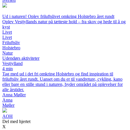
Iversen
Ud i naturen! Oplev friluftslivet omkring Holstebro året rundt
Oplev Vestjyllands natur på tætteste hold – fra skov og hede til å og
kyst
Livet
Livet
Friluftsliv
Holstebro
Natur
Udendørs aktiviteter
Vestjylland
4 min
Tag med ud i det fri omkring Holstebro og find inspiration til
friluftsliv året rundt. Uanset om du er til vandreture, cykling, kano
eller bare en stille stund i naturen, byder området på oplevelser for
alle årstider.
Anna Møller
Anna
Møller
AOH
Del med hjertet
X