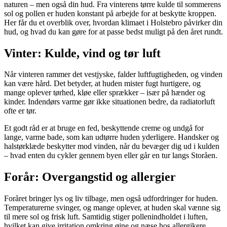
naturen – men også din hud. Fra vinterens tørre kulde til sommerens
sol og pollen er huden konstant på arbejde for at beskytte kroppen.
Her får du et overblik over, hvordan klimaet i Holstebro påvirker din
hud, og hvad du kan gøre for at passe bedst muligt på den året rundt.
Vinter: Kulde, vind og tør luft
Når vinteren rammer det vestjyske, falder luftfugtigheden, og vinden
kan være hård. Det betyder, at huden mister fugt hurtigere, og
mange oplever tørhed, kløe eller sprækker – især på hænder og
kinder. Indendørs varme gør ikke situationen bedre, da radiatorluft
ofte er tør.
Et godt råd er at bruge en fed, beskyttende creme og undgå for
lange, varme bade, som kan udtørre huden yderligere. Handsker og
halstørklæde beskytter mod vinden, når du bevæger dig ud i kulden
– hvad enten du cykler gennem byen eller går en tur langs Storåen.
Forår: Overgangstid og allergier
Foråret bringer lys og liv tilbage, men også udfordringer for huden.
Temperaturerne svinger, og mange oplever, at huden skal vænne sig
til mere sol og frisk luft. Samtidig stiger pollenindholdet i luften,
hvilket kan give irritation omkring øjne og næse hos allergikere.