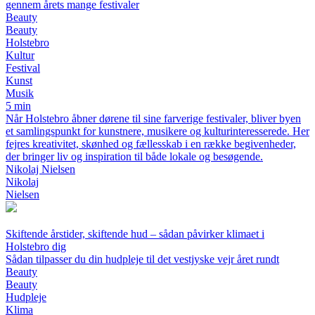
gennem årets mange festivaler
Beauty
Beauty
Holstebro
Kultur
Festival
Kunst
Musik
5 min
Når Holstebro åbner dørene til sine farverige festivaler, bliver byen
et samlingspunkt for kunstnere, musikere og kulturinteresserede. Her
fejres kreativitet, skønhed og fællesskab i en række begivenheder,
der bringer liv og inspiration til både lokale og besøgende.
Nikolaj Nielsen
Nikolaj
Nielsen
Skiftende årstider, skiftende hud – sådan påvirker klimaet i
Holstebro dig
Sådan tilpasser du din hudpleje til det vestjyske vejr året rundt
Beauty
Beauty
Hudpleje
Klima