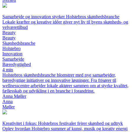
Iversen
Samarbejde og innovation styrker Holstebros skønhedsbranche
Lokale kræfter og kreative idéer giver nyt liv til byens skønheds- og
velværetilbud
Beauty
Beauty
Skønhedsbranche
Holstebro
Innovation
Samarbejde
Bæredygtighed
4 min
Holstebros skønhedsbranche blomstrer med nye samarbejder,
bæredygtige initiativer og innovative løsninger. Fra frisører til
wellnesscentre arbejder lokale aktører sammen om at styrke kvalitet,
fællesskab og udvikling i en branche i forandring.
Anna Møller
Anna
Møller
Kreativitet i fokus: Holstebros festivaler fejrer skønhed og udtryk
Oplev hvordan Holstebro summer af kunst, musik og kreativ energi