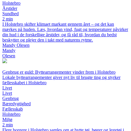
Holstebro
Årstider
Sundhed
2 min
I Holstebro skifter klimaet markant gennem året – og det kan
mærkes på huden. Læs, hvordan vind, fugt og temperaturer påvirker
din hud i de forskellige årstider, og få råd til, hvordan du bedst
beskytter og plejer den i takt med naturens rytme.
Mandy Olesen
Mandy
Olesen
Genbrug er guld: Byttearrangementer vinder frem i Holstebro
Lokale byttearrangementer giver nyt liv til brugte ting og styrker
fællesskabet i Holstebro
Livet
Livet
Genbrug
Bæredygtighed
Fællesskab
Holstebro
Miljø
2 min
Flere borgere i Holstebro samles om at bytte tøj, bøger og legetøj i