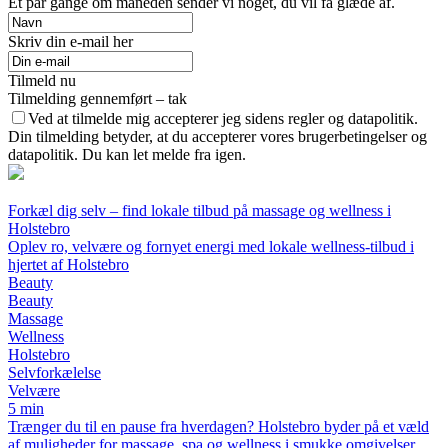
Et par gange om måneden sender vi noget, du vil få glæde af.
Skriv din e-mail her
Tilmeld nu
Tilmelding gennemført – tak
Ved at tilmelde mig accepterer jeg sidens regler og datapolitik.
Din tilmelding betyder, at du accepterer vores brugerbetingelser og
datapolitik. Du kan let melde fra igen.
Forkæl dig selv – find lokale tilbud på massage og wellness i
Holstebro
Oplev ro, velvære og fornyet energi med lokale wellness-tilbud i
hjertet af Holstebro
Beauty
Beauty
Massage
Wellness
Holstebro
Selvforkælelse
Velvære
5 min
Trænger du til en pause fra hverdagen? Holstebro byder på et væld
af muligheder for massage, spa og wellness i smukke omgivelser.