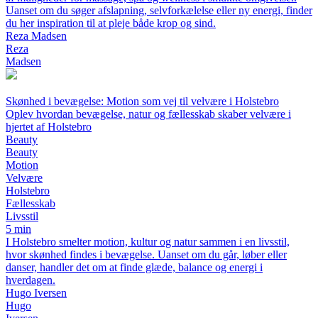
Uanset om du søger afslapning, selvforkælelse eller ny energi, finder
du her inspiration til at pleje både krop og sind.
Reza Madsen
Reza
Madsen
Skønhed i bevægelse: Motion som vej til velvære i Holstebro
Oplev hvordan bevægelse, natur og fællesskab skaber velvære i
hjertet af Holstebro
Beauty
Beauty
Motion
Velvære
Holstebro
Fællesskab
Livsstil
5 min
I Holstebro smelter motion, kultur og natur sammen i en livsstil,
hvor skønhed findes i bevægelse. Uanset om du går, løber eller
danser, handler det om at finde glæde, balance og energi i
hverdagen.
Hugo Iversen
Hugo