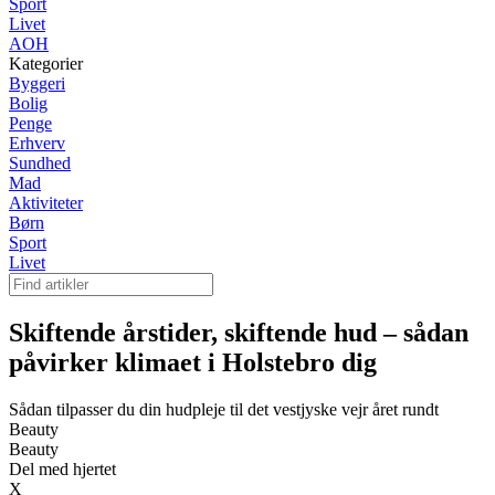
Sport
Livet
AOH
Kategorier
Byggeri
Bolig
Penge
Erhverv
Sundhed
Mad
Aktiviteter
Børn
Sport
Livet
Skiftende årstider, skiftende hud – sådan
påvirker klimaet i Holstebro dig
Sådan tilpasser du din hudpleje til det vestjyske vejr året rundt
Beauty
Beauty
Del med hjertet
X