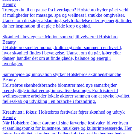
Beauty
Trænger du til en pause fra hverdagen? Holstebro byder på et væld
af muligheder for massage, spa og wellness i smukke omgivelser.
Uanset om du søger afslapning, selvforkælelse eller ny energi, finder
du her inspiration til at pleje både krop og sind.
Skønhed i bevægelse: Motion som vej til velvære i Holstebro
Beauty
I Holstebro smelter motion, kultur og natur sammen i en livsstil,
hvor skønhed findes i bevægelse. Uanset om du går, løber eller
danser, handler det om at finde glæde, balance og energi i
hverdagen.
Samarbejde og innovation styrker Holstebros skønhedsbranche
Beauty
Holstebros skønhedsbranche blomstrer med nye samarbejder,
bæredygtige initiativer og innovative løsninger. Fra frisører til
wellnesscentre arbejder lokale aktører sammen om at styrke kvalitet,
fællesskab og udvikling i en branche i forandring.
Kreativitet i fokus: Holstebros festivaler fejrer skønhed og udtryk
Beauty
Når Holstebro åbner dørene til sine farverige festivaler, bliver byen
et samlingspunkt for kunstnere, musikere og kulturinteresserede. Her
fejres kreativitet, skønhed og fællesskab i en række begivenheder,