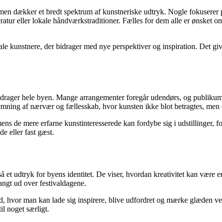
sammen dækker et bredt spektrum af kunstneriske udtryk. Nogle fokuserer
teratur eller lokale håndværkstraditioner. Fælles for dem alle er ønsket
nale kunstnere, der bidrager med nye perspektiver og inspiration. Det giv
inddrager hele byen. Mange arrangementer foregår udendørs, og publikum 
stemning af nærvær og fællesskab, hvor kunsten ikke blot betragtes, men
, mens de mere erfarne kunstinteresserede kan fordybe sig i udstillinger,
e eller fast gæst.
å et udtryk for byens identitet. De viser, hvordan kreativitet kan være e
angt ud over festivaldagene.
ed, hvor man kan lade sig inspirere, blive udfordret og mærke glæden ve
l noget særligt.