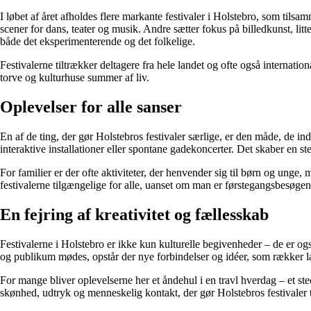
I løbet af året afholdes flere markante festivaler i Holstebro, som til
scener for dans, teater og musik. Andre sætter fokus på billedkunst, lit
både det eksperimenterende og det folkelige.
Festivalerne tiltrækker deltagere fra hele landet og ofte også internatio
torve og kulturhuse summer af liv.
Oplevelser for alle sanser
En af de ting, der gør Holstebros festivaler særlige, er den måde, de 
interaktive installationer eller spontane gadekoncerter. Det skaber en 
For familier er der ofte aktiviteter, der henvender sig til børn og unge
festivalerne tilgængelige for alle, uanset om man er førstegangsbesøgend
En fejring af kreativitet og fællesskab
Festivalerne i Holstebro er ikke kun kulturelle begivenheder – de er ogs
og publikum mødes, opstår der nye forbindelser og idéer, som rækker l
For mange bliver oplevelserne her et åndehul i en travl hverdag – et st
skønhed, udtryk og menneskelig kontakt, der gør Holstebros festivaler ti