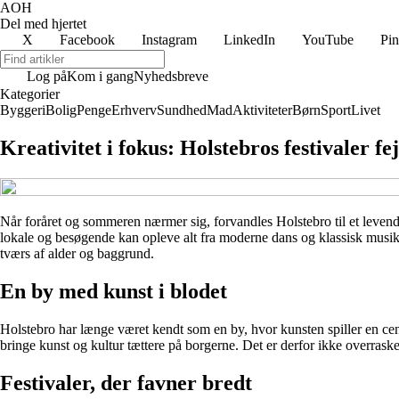
AOH
Del med hjertet
X
Facebook
Instagram
LinkedIn
YouTube
Pin
Log på
Kom i gang
Nyhedsbreve
Kategorier
Byggeri
Bolig
Penge
Erhverv
Sundhed
Mad
Aktiviteter
Børn
Sport
Livet
Kreativitet i fokus: Holstebros festivaler f
Når foråret og sommeren nærmer sig, forvandles Holstebro til et levende 
lokale og besøgende kan opleve alt fra moderne dans og klassisk musik 
tværs af alder og baggrund.
En by med kunst i blodet
Holstebro har længe været kendt som en by, hvor kunsten spiller en cent
bringe kunst og kultur tættere på borgerne. Det er derfor ikke overrask
Festivaler, der favner bredt