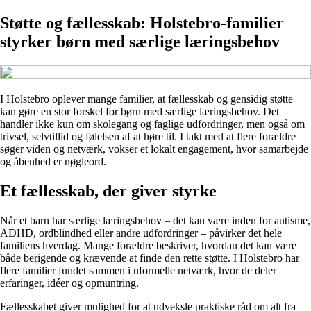
Støtte og fællesskab: Holstebro-familier
styrker børn med særlige læringsbehov
I Holstebro oplever mange familier, at fællesskab og gensidig støtte
kan gøre en stor forskel for børn med særlige læringsbehov. Det
handler ikke kun om skolegang og faglige udfordringer, men også om
trivsel, selvtillid og følelsen af at høre til. I takt med at flere forældre
søger viden og netværk, vokser et lokalt engagement, hvor samarbejde
og åbenhed er nøgleord.
Et fællesskab, der giver styrke
Når et barn har særlige læringsbehov – det kan være inden for autisme,
ADHD, ordblindhed eller andre udfordringer – påvirker det hele
familiens hverdag. Mange forældre beskriver, hvordan det kan være
både berigende og krævende at finde den rette støtte. I Holstebro har
flere familier fundet sammen i uformelle netværk, hvor de deler
erfaringer, idéer og opmuntring.
Fællesskabet giver mulighed for at udveksle praktiske råd om alt fra