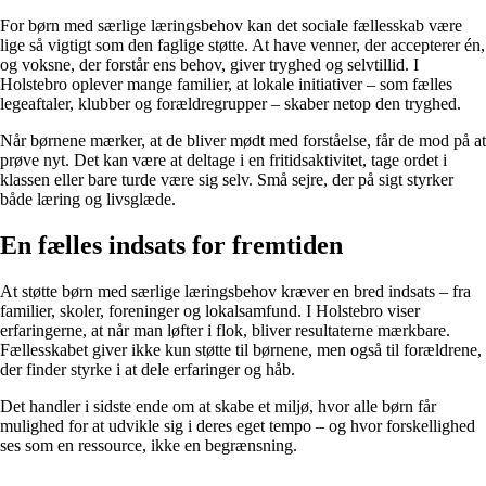
For børn med særlige læringsbehov kan det sociale fællesskab være
lige så vigtigt som den faglige støtte. At have venner, der accepterer én,
og voksne, der forstår ens behov, giver tryghed og selvtillid. I
Holstebro oplever mange familier, at lokale initiativer – som fælles
legeaftaler, klubber og forældregrupper – skaber netop den tryghed.
Når børnene mærker, at de bliver mødt med forståelse, får de mod på at
prøve nyt. Det kan være at deltage i en fritidsaktivitet, tage ordet i
klassen eller bare turde være sig selv. Små sejre, der på sigt styrker
både læring og livsglæde.
En fælles indsats for fremtiden
At støtte børn med særlige læringsbehov kræver en bred indsats – fra
familier, skoler, foreninger og lokalsamfund. I Holstebro viser
erfaringerne, at når man løfter i flok, bliver resultaterne mærkbare.
Fællesskabet giver ikke kun støtte til børnene, men også til forældrene,
der finder styrke i at dele erfaringer og håb.
Det handler i sidste ende om at skabe et miljø, hvor alle børn får
mulighed for at udvikle sig i deres eget tempo – og hvor forskellighed
ses som en ressource, ikke en begrænsning.