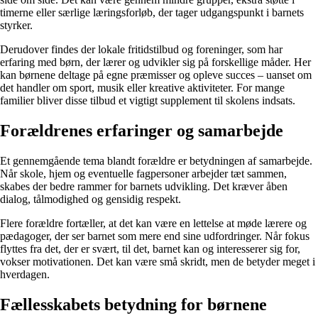
timerne eller særlige læringsforløb, der tager udgangspunkt i barnets
styrker.
Derudover findes der lokale fritidstilbud og foreninger, som har
erfaring med børn, der lærer og udvikler sig på forskellige måder. Her
kan børnene deltage på egne præmisser og opleve succes – uanset om
det handler om sport, musik eller kreative aktiviteter. For mange
familier bliver disse tilbud et vigtigt supplement til skolens indsats.
Forældrenes erfaringer og samarbejde
Et gennemgående tema blandt forældre er betydningen af samarbejde.
Når skole, hjem og eventuelle fagpersoner arbejder tæt sammen,
skabes der bedre rammer for barnets udvikling. Det kræver åben
dialog, tålmodighed og gensidig respekt.
Flere forældre fortæller, at det kan være en lettelse at møde lærere og
pædagoger, der ser barnet som mere end sine udfordringer. Når fokus
flyttes fra det, der er svært, til det, barnet kan og interesserer sig for,
vokser motivationen. Det kan være små skridt, men de betyder meget i
hverdagen.
Fællesskabets betydning for børnene