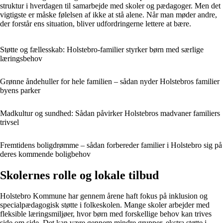
struktur i hverdagen til samarbejde med skoler og pædagoger. Men det
vigtigste er måske følelsen af ikke at stå alene. Når man møder andre,
der forstår ens situation, bliver udfordringerne lettere at bære.
Støtte og fællesskab: Holstebro-familier styrker børn med særlige
læringsbehov
Grønne åndehuller for hele familien – sådan nyder Holstebros familier
byens parker
Madkultur og sundhed: Sådan påvirker Holstebros madvaner familiers
trivsel
Fremtidens boligdrømme – sådan forbereder familier i Holstebro sig på
deres kommende boligbehov
Skolernes rolle og lokale tilbud
Holstebro Kommune har gennem årene haft fokus på inklusion og
specialpædagogisk støtte i folkeskolen. Mange skoler arbejder med
fleksible læringsmiljøer, hvor børn med forskellige behov kan trives
side om side. Det kan være gennem mindre grupper, ekstra støtte i