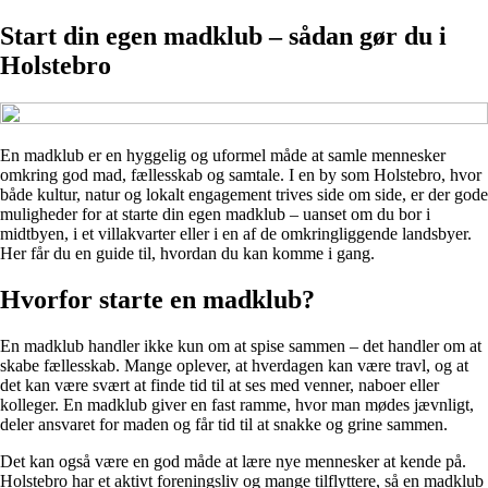
Start din egen madklub – sådan gør du i
Holstebro
En madklub er en hyggelig og uformel måde at samle mennesker
omkring god mad, fællesskab og samtale. I en by som Holstebro, hvor
både kultur, natur og lokalt engagement trives side om side, er der gode
muligheder for at starte din egen madklub – uanset om du bor i
midtbyen, i et villakvarter eller i en af de omkringliggende landsbyer.
Her får du en guide til, hvordan du kan komme i gang.
Hvorfor starte en madklub?
En madklub handler ikke kun om at spise sammen – det handler om at
skabe fællesskab. Mange oplever, at hverdagen kan være travl, og at
det kan være svært at finde tid til at ses med venner, naboer eller
kolleger. En madklub giver en fast ramme, hvor man mødes jævnligt,
deler ansvaret for maden og får tid til at snakke og grine sammen.
Det kan også være en god måde at lære nye mennesker at kende på.
Holstebro har et aktivt foreningsliv og mange tilflyttere, så en madklub