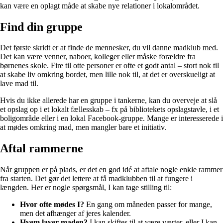
kan være en oplagt måde at skabe nye relationer i lokalområdet.
Find din gruppe
Det første skridt er at finde de mennesker, du vil danne madklub med.
Det kan være venner, naboer, kolleger eller måske forældre fra
børnenes skole. Fire til otte personer er ofte et godt antal – stort nok til
at skabe liv omkring bordet, men lille nok til, at det er overskueligt at
lave mad til.
Hvis du ikke allerede har en gruppe i tankerne, kan du overveje at slå
et opslag op i et lokalt fællesskab – fx på bibliotekets opslagstavle, i et
boligområde eller i en lokal Facebook-gruppe. Mange er interesserede i
at mødes omkring mad, men mangler bare et initiativ.
Aftal rammerne
Når gruppen er på plads, er det en god idé at aftale nogle enkle rammer
fra starten. Det gør det lettere at få madklubben til at fungere i
længden. Her er nogle spørgsmål, I kan tage stilling til:
Hvor ofte mødes I?
En gang om måneden passer for mange,
men det afhænger af jeres kalender.
Hvem laver maden?
I kan skiftes til at være værter, eller I kan