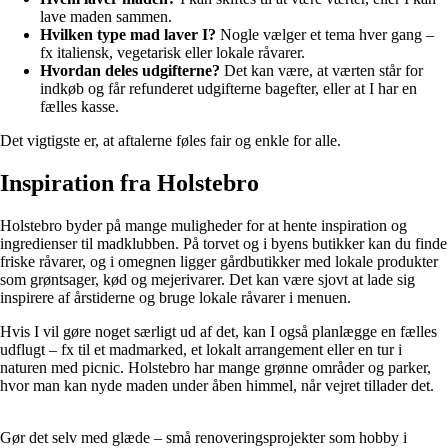
lave maden sammen.
Hvilken type mad laver I?
Nogle vælger et tema hver gang –
fx italiensk, vegetarisk eller lokale råvarer.
Hvordan deles udgifterne?
Det kan være, at værten står for
indkøb og får refunderet udgifterne bagefter, eller at I har en
fælles kasse.
Det vigtigste er, at aftalerne føles fair og enkle for alle.
Inspiration fra Holstebro
Holstebro byder på mange muligheder for at hente inspiration og
ingredienser til madklubben. På torvet og i byens butikker kan du finde
friske råvarer, og i omegnen ligger gårdbutikker med lokale produkter
som grøntsager, kød og mejerivarer. Det kan være sjovt at lade sig
inspirere af årstiderne og bruge lokale råvarer i menuen.
Hvis I vil gøre noget særligt ud af det, kan I også planlægge en fælles
udflugt – fx til et madmarked, et lokalt arrangement eller en tur i
naturen med picnic. Holstebro har mange grønne områder og parker,
hvor man kan nyde maden under åben himmel, når vejret tillader det.
Gør det selv med glæde – små renoveringsprojekter som hobby i