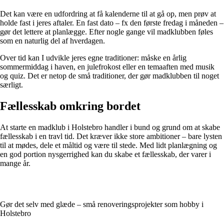
Det kan være en udfordring at få kalenderne til at gå op, men prøv at
holde fast i jeres aftaler. En fast dato – fx den første fredag i måneden –
gør det lettere at planlægge. Efter nogle gange vil madklubben føles
som en naturlig del af hverdagen.
Over tid kan I udvikle jeres egne traditioner: måske en årlig
sommermiddag i haven, en julefrokost eller en temaaften med musik
og quiz. Det er netop de små traditioner, der gør madklubben til noget
særligt.
Fællesskab omkring bordet
At starte en madklub i Holstebro handler i bund og grund om at skabe
fællesskab i en travl tid. Det kræver ikke store ambitioner – bare lysten
til at mødes, dele et måltid og være til stede. Med lidt planlægning og
en god portion nysgerrighed kan du skabe et fællesskab, der varer i
mange år.
Gør det selv med glæde – små renoveringsprojekter som hobby i
Holstebro