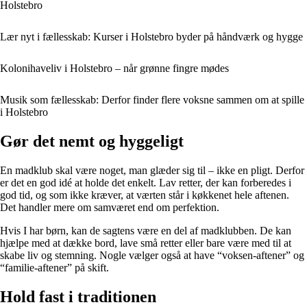
Holstebro
Lær nyt i fællesskab: Kurser i Holstebro byder på håndværk og hygge
Kolonihaveliv i Holstebro – når grønne fingre mødes
Musik som fællesskab: Derfor finder flere voksne sammen om at spille
i Holstebro
Gør det nemt og hyggeligt
En madklub skal være noget, man glæder sig til – ikke en pligt. Derfor
er det en god idé at holde det enkelt. Lav retter, der kan forberedes i
god tid, og som ikke kræver, at værten står i køkkenet hele aftenen.
Det handler mere om samværet end om perfektion.
Hvis I har børn, kan de sagtens være en del af madklubben. De kan
hjælpe med at dække bord, lave små retter eller bare være med til at
skabe liv og stemning. Nogle vælger også at have “voksen-aftener” og
“familie-aftener” på skift.
Hold fast i traditionen