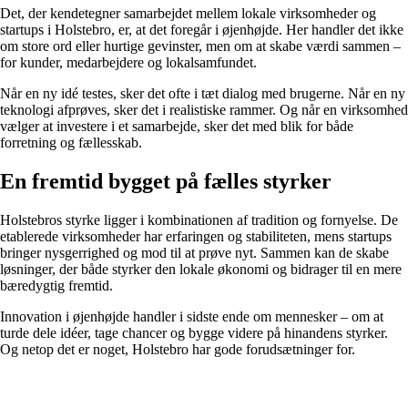
Det, der kendetegner samarbejdet mellem lokale virksomheder og
startups i Holstebro, er, at det foregår i øjenhøjde. Her handler det ikke
om store ord eller hurtige gevinster, men om at skabe værdi sammen –
for kunder, medarbejdere og lokalsamfundet.
Når en ny idé testes, sker det ofte i tæt dialog med brugerne. Når en ny
teknologi afprøves, sker det i realistiske rammer. Og når en virksomhed
vælger at investere i et samarbejde, sker det med blik for både
forretning og fællesskab.
En fremtid bygget på fælles styrker
Holstebros styrke ligger i kombinationen af tradition og fornyelse. De
etablerede virksomheder har erfaringen og stabiliteten, mens startups
bringer nysgerrighed og mod til at prøve nyt. Sammen kan de skabe
løsninger, der både styrker den lokale økonomi og bidrager til en mere
bæredygtig fremtid.
Innovation i øjenhøjde handler i sidste ende om mennesker – om at
turde dele idéer, tage chancer og bygge videre på hinandens styrker.
Og netop det er noget, Holstebro har gode forudsætninger for.