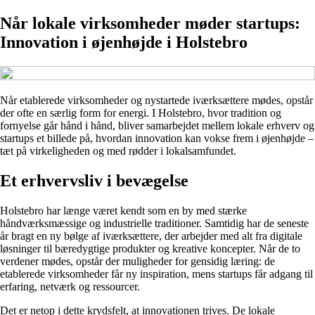
Når lokale virksomheder møder startups:
Innovation i øjenhøjde i Holstebro
Når etablerede virksomheder og nystartede iværksættere mødes, opstår
der ofte en særlig form for energi. I Holstebro, hvor tradition og
fornyelse går hånd i hånd, bliver samarbejdet mellem lokale erhverv og
startups et billede på, hvordan innovation kan vokse frem i øjenhøjde –
tæt på virkeligheden og med rødder i lokalsamfundet.
Et erhvervsliv i bevægelse
Holstebro har længe været kendt som en by med stærke
håndværksmæssige og industrielle traditioner. Samtidig har de seneste
år bragt en ny bølge af iværksættere, der arbejder med alt fra digitale
løsninger til bæredygtige produkter og kreative koncepter. Når de to
verdener mødes, opstår der muligheder for gensidig læring: de
etablerede virksomheder får ny inspiration, mens startups får adgang til
erfaring, netværk og ressourcer.
Det er netop i dette krydsfelt, at innovationen trives. De lokale