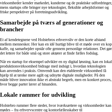
virksomheder kender markedet, kunderne og de praktiske udfordringer,
mens startups ofte bringer nye teknologier, fleksible arbejdsformer og
friske perspektiver på forretningsudvikling.
Samarbejde på tværs af generationer og
brancher
Et af kendetegnene ved Holstebros erhvervsliv er den korte afstand
mellem mennesker. Her kan en idé hurtigt blive til et møde over en kop
kaffe, og samarbejder opstår ofte gennem personlige relationer. Det gør
det lettere for både små og store aktører at finde fælles fodslag.
Når en startup for eksempel udvikler en ny digital løsning, kan en lokal
produktionsvirksomhed bidrage med indsigt i, hvordan teknologien
kan anvendes i praksis. Omvendt kan den etablerede virksomhed få
hjælp til at tænke mere agilt og udnytte digitale muligheder. På den
måde bliver innovation ikke et abstrakt begreb, men en konkret proces,
hvor begge parter lærer af hinanden.
Lokale rammer for udvikling
Holstebro rummer flere steder, hvor iværksættere og virksomheder kan
mødes – fra erhvervscentre og kontorfællesskaber til